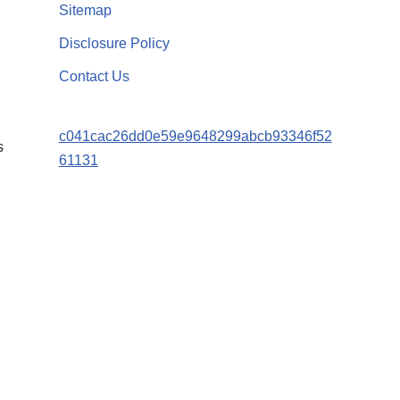
Sitemap
Disclosure Policy
Contact Us
c041cac26dd0e59e9648299abcb93346f52
s
61131