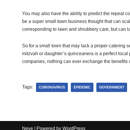
You may also have the ability to predict the repeat 
be a super small town business thought that can scal
corresponding to lawn and shrubbery care, but can la
So for a small town that may lack a proper catering ser
mitzvah or daughter’s quinceanera is a perfect local 
companies, nothing can ever exchange the benefits of
Tags:
CORONAVIRUS
EPIDEMIC
GOVERNMENT
Neve
| Powered by
WordPress