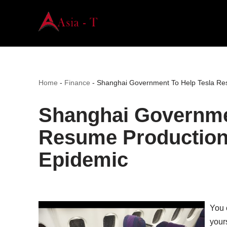
Skip
to
content
Home
-
Finance
-
Shanghai Government To Help Tesla Re
Shanghai Governme
Resume Production
Epidemic
You 
your