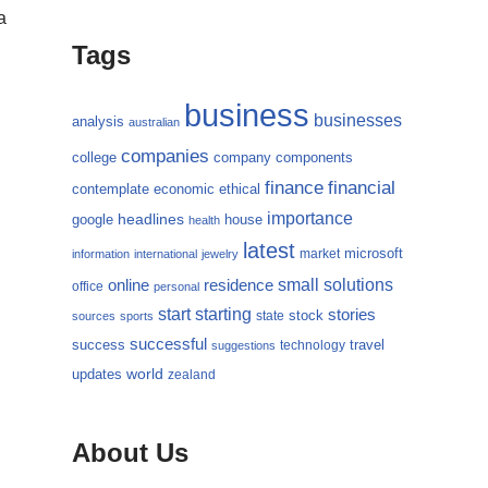
a
Tags
n
business
businesses
analysis
australian
companies
college
company
components
finance
financial
contemplate
economic
ethical
importance
headlines
google
house
health
latest
microsoft
market
information
international
jewelry
small
online
solutions
residence
office
personal
starting
start
stories
state
stock
sources
sports
successful
success
travel
technology
suggestions
updates
world
zealand
About Us